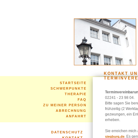
KONTAKT UN
TERMINVER
STARTSEITE
SCHWERPUNKTE
Terminvereinbaru
THERAPIE
02241 - 23 98 04.
FAQ
Bitte sagen Sie ber
ZU MEINER PERSON
frühzeitig (2 Werkta
ABRECHNUNG
gezwungen, ein Ent
ANFAHRT
erheben.
Sie erreichen mich
DATENSCHUTZ
. Es ge
siegburg.de
KONTAKT